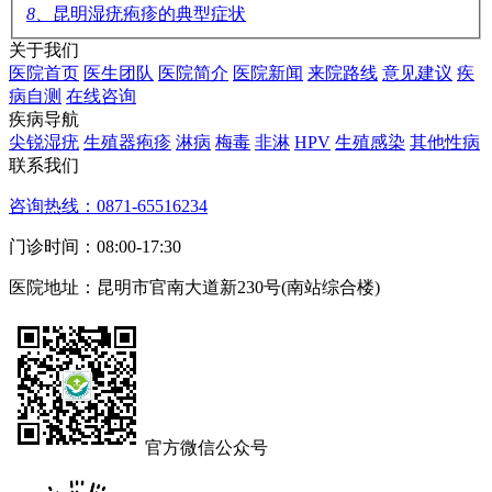
8、
昆明湿疣疱疹的典型症状
关于我们
医院首页
医生团队
医院简介
医院新闻
来院路线
意见建议
疾
病自测
在线咨询
疾病导航
尖锐湿疣
生殖器疱疹
淋病
梅毒
非淋
HPV
生殖感染
其他性病
联系我们
咨询热线：0871-65516234
门诊时间：08:00-17:30
医院地址：昆明市官南大道新230号(南站综合楼)
官方微信公众号