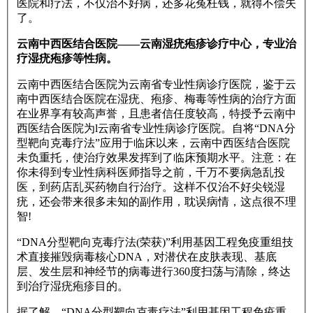
医院和疗法，不仅治不好病，还多花冤枉钱，就得不偿失
了。
云南中西医结合医院——云南湿疣疱疹诊疗中心，专业治
疗湿疣疱疹等性病。
云南中西医结合医院为云南省专业性病诊疗医院，鉴于云
南中西医结合医院在湿疣、疱疹、梅毒等性病的治疗方面
在业界享有较高声誉，且患者信任度较高，特授予云南中
西医结合医院为l云南省专业性病诊疗医院。自将“DNA分
型靶向克毒疗法”应用于临床以来，云南中西医结合医院
未负重托，使治疗效果发挥到了临床预期水平。注意：在
你未得到专业性病科医师指导之前，千万不要病急乱投
医，到药店乱买药物自行治疗。这样不仅治不好尖锐湿
疣，还会带来很多未知的副作用，耽误病情，这点很不理
智!
“DNA分型靶向克毒疗法(荣获)”利用基因工程免疫重组技
术直接摧毁病毒核心DNA，对潜伏在皮肤表现、基底
层、发生层和神经节的病毒进行360度扫荡与清除，终达
到治疗湿疣疱疹目的。
据了解，“DNA分型靶向克毒疗法”利用基因工程免疫重