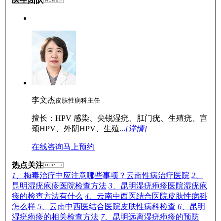
医生团队
李文杰
皮肤性病科主任
擅长：HPV 感染、尖锐湿疣、肛门疣、生殖疣、宫
颈HPV、外阴HPV、生殖
...
[详情]
在线咨询
马上预约
热点关注
1、
梅毒治疗中应注意哪些事项？云南性病治疗医院
2、
昆明湿疣疱疹医院检查方法
3、
昆明湿疣疱疹医院湿疣疱
疹的检查方法有什么
4、
云南中西医结合医院皮肤性病科
怎么样
5、
云南中西医结合医院皮肤性病科检查
6、
昆明
湿疣疱疹的相关检查方法
7、
昆明远离湿疣疱疹的预防