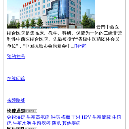
云南中西医
结合医院是集临床、教学、科研、保健为一体的二级非营
利性中西医结合医院。先后被授予“省级中医药团体会员
单位”，“中国抗癌协会康复会中...
[详情]
预约挂号
在线问诊
来院路线
快速通道
尖锐湿疣
生殖器疱疹
淋病
梅毒
非淋
HPV
生殖流脓
生殖
疣
生殖水泡
生殖疙瘩
阴虱
其他疾病