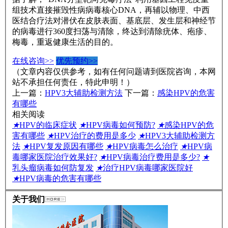
组技术直接摧毁性病病毒核心DNA，再辅以物理、中西
医结合疗法对潜伏在皮肤表面、基底层、发生层和神经节
的病毒进行360度扫荡与清除，终达到清除疣体、疱疹、
梅毒，重返健康生活的目的。
在线咨询>>
优先预约>>
（文章内容仅供参考，如有任何问题请到医院咨询，本网
站不承担任何责任，特此申明！）
上一篇：
HPV3大辅助检测方法
下一篇：
感染HPV的危害
有哪些
相关阅读
★
HPV的临床症状
★
HPV病毒如何预防?
★
感染HPV的危
害有哪些
★
HPV治疗的费用是多少
★
HPV3大辅助检测方
法
★
HPV复发原因有哪些
★
HPV病毒怎么治疗
★
HPV病
毒哪家医院治疗效果好?
★
HPV病毒治疗费用是多少?
★
乳头瘤病毒如何防复发
★
治疗HPV病毒哪家医院好
★
HPV病毒的危害有哪些
关于我们