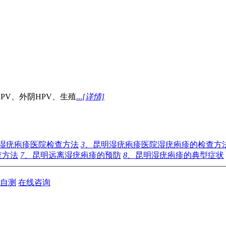
PV、外阴HPV、生殖
...
[详情]
湿疣疱疹医院检查方法
3、
昆明湿疣疱疹医院湿疣疱疹的检查方
查方法
7、
昆明远离湿疣疱疹的预防
8、
昆明湿疣疱疹的典型症状
自测
在线咨询