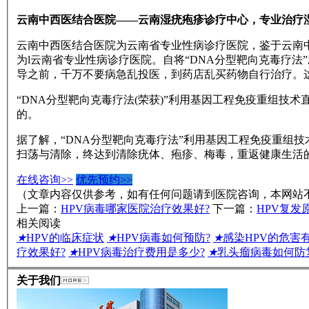
云南中西医结合医院——云南湿疣疱疹诊疗中心，专业治疗
云南中西医结合医院为云南省专业性病诊疗医院，鉴于云南
为l云南省专业性病诊疗医院。自将“DNA分型靶向克毒疗
导之前，千万不要病急乱投医，到药店乱买药物自行治疗。
“DNA分型靶向克毒疗法(荣获)”利用基因工程免疫重组技
的。
据了解，“DNA分型靶向克毒疗法”利用基因工程免疫重组
扫荡与清除，终达到清除疣体、疱疹、梅毒，重返健康生活
在线咨询>>
优先预约>>
（文章内容仅供参考，如有任何问题请到医院咨询，本网站
上一篇：
HPV病毒哪家医院治疗效果好?
下一篇：
HPV复发
相关阅读
★
HPV的临床症状
★
HPV病毒如何预防?
★
感染HPV的危害
疗效果好?
★
HPV病毒治疗费用是多少?
★
乳头瘤病毒如何防
关于我们