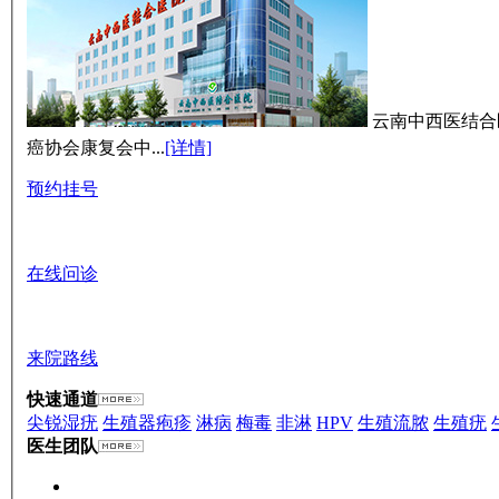
云南中西医结合
癌协会康复会中...
[详情]
预约挂号
在线问诊
来院路线
快速通道
尖锐湿疣
生殖器疱疹
淋病
梅毒
非淋
HPV
生殖流脓
生殖疣
医生团队