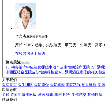
李文杰
皮肤性病科主任
擅长：HPV 感染、尖锐湿疣、肛门疣、生殖疣、宫颈H
在线咨询
马上预约
热点关注
1、
梅毒治疗中应注意哪些事项？云南性病治疗医院
2、
昆明
中西医结合医院皮肤性病科检查
6、
昆明湿疣疱疹的相关检
关于我们
医院首页
医生团队
医院简介
医院新闻
来院路线
意见建议
疾病
疾病导航
尖锐湿疣
生殖器疱疹
淋病
梅毒
非淋
HPV
生殖感染
其他性病
联系我们