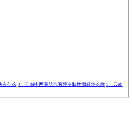
法有什么
4、
云南中西医结合医院皮肤性病科怎么样
5、
云南