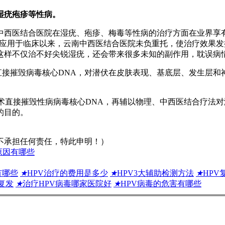
湿疣疱疹等性病。
中西医结合医院在湿疣、疱疹、梅毒等性病的治疗方面在业界享
法”应用于临床以来，云南中西医结合医院未负重托，使治疗效果
这样不仅治不好尖锐湿疣，还会带来很多未知的副作用，耽误病情
术直接摧毁病毒核心DNA，对潜伏在皮肤表现、基底层、发生层和
技术直接摧毁性病病毒核心DNA，再辅以物理、中西医结合疗法对
的目的。
不承担任何责任，特此申明！）
原因有哪些
有哪些
★
HPV治疗的费用是多少
★
HPV3大辅助检测方法
★
HPV
复发
★
治疗HPV病毒哪家医院好
★
HPV病毒的危害有哪些