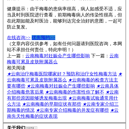
健康提示：由于梅毒的患病率很高，病人如感受不适，应
当及时到医院进行查看，前期梅毒病人的传染性很高，但
在此期如能及时医治，能够到达完全治好的意图，一起可
防止复发。
在线咨询>>
优先预约>>
（文章内容仅供参考，如有任何问题请到医院咨询，本网
站不承担任何责任，特此申明！）
上一篇：
云南梅毒对妊娠会产生哪些影响
下一篇：
云南
梅毒可累及皮肤附属器么
相关阅读
★
云南治疗梅毒医院哪家好？预防和治疗女性梅毒方法
★
云南梅毒可累及皮肤附属器么
★
云南梅毒的检查方法主
要有哪些
★
云南梅毒对妊娠会产生哪些影响
★
云南具体
介绍梅毒危害后果
★
云南梅毒的伤害性你了解不
★
云南
有那些原因能够诱发梅毒出现
★
云南梅毒试验通常用什
么方法
★
云南梅毒的早期症状有那些
★
云南专家介绍三
期梅毒的情况
★
云南专家介绍梅毒的并发症有哪些
★
云
南先天性梅毒的症状表现
关于我们