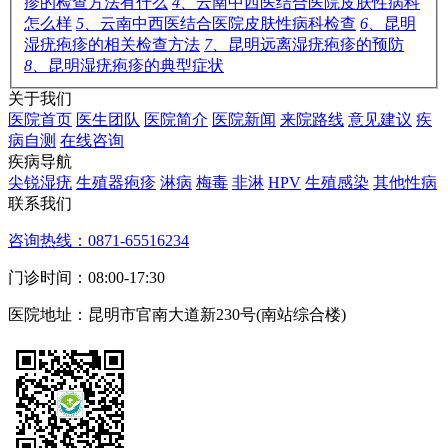
疹的检查方法有什么
4、
云南中西医结合医院皮肤性病科
怎么样
5、
云南中西医结合医院皮肤性病科检查
6、
昆明
湿疣疱疹的相关检查方法
7、
昆明远离湿疣疱疹的预防
8、
昆明湿疣疱疹的典型症状
关于我们
医院首页
医生团队
医院简介
医院新闻
来院路线
意见建议
疾
病自测
在线咨询
疾病导航
尖锐湿疣
生殖器疱疹
淋病
梅毒
非淋
HPV
生殖感染
其他性病
联系我们
咨询热线：0871-65516234
门诊时间：08:00-17:30
医院地址：昆明市官南大道新230号(南站综合楼)