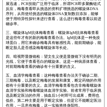
展迅速，PCR技能广泛用于临床，所谓PCR即多聚酶链式
反应，梅毒查看即从挑选的资料扩增挑选的螺旋体DNA
序列，从而使经挑选的螺旋体DNA复制数目添加，能够
便于用特异性探针来进行查看，这么进行梅毒查看以前进
确诊率。
三、螺旋体IgM抗体梅毒查看：螺旋体IgM抗体梅毒查看
是这些年才有的新的梅毒查看办法。IgM抗体是一种免疫
球蛋白，用它来确诊梅毒具有敏感性高，能前期确诊，能
断定胎儿是否感染梅毒螺旋体等长处。
四、暗视野显微镜检：望文生义便是显微镜下没有明亮的
光线，它便于查看苍白的螺旋体。这是一种病原体查看，
对前期梅毒查看的确诊有十分重要的含义。
五、血清学梅毒查看：这种梅毒查看办法关于确诊二期、
三期梅毒，以及断定梅毒的发展和康复，断定药物的作用
都有十分重要的含义。血清学梅毒查看包含非梅毒螺旋体
血清学实验和梅毒螺旋体血清学实验。前者常用于临床挑
选及断定医治的作用，抽血后1小时即可出成果，费用也
低价。第二种主要是用于断定实验，但是它不能断定医治
作用，一旦患有梅毒，这一实验将终身阳性。