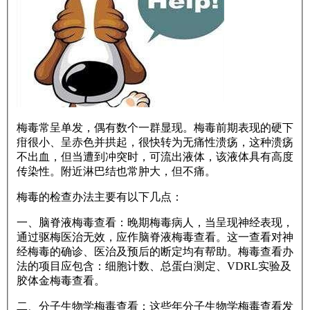
梅毒常呈单发，偶有数个一群显现。梅毒前期表现的硬下
疳很小、呈赤色并拱起，很快转为无痛性溃疡，这种溃疡
不出血，但当遭到冲突时，可流出液体，该液体具有高度
传染性。附近淋巴结也常肿大，但不痛。
梅毒的检查办法主要有以下几点：
一、脑脊液梅毒查看：晚期梅毒病人，当呈现神经表现，
通过驱梅医治无效，应作脑脊液梅毒查看。这一查看对神
经梅毒的确诊、医治及预后的断定均有帮助。梅毒查看办
法的项目应包含：细胞计数、总蛋白测定、VDRL实验及
胶体金梅毒查看。
二、分子生物学梅毒查看：这些年分子生物学梅毒查看发