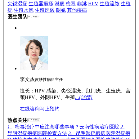
尖锐湿疣
生殖器疱疹
淋病
梅毒
非淋
HPV
生殖流脓
生殖
疣
生殖水泡
生殖疙瘩
阴虱
其他疾病
医生团队
李文杰
皮肤性病科主任
擅长：HPV 感染、尖锐湿疣、肛门疣、生殖疣、宫
颈HPV、外阴HPV、生殖
...
[详情]
在线咨询
马上预约
热点关注
1、
梅毒治疗中应注意哪些事项？云南性病治疗医院
2、
昆明湿疣疱疹医院检查方法
3、
昆明湿疣疱疹医院湿疣疱